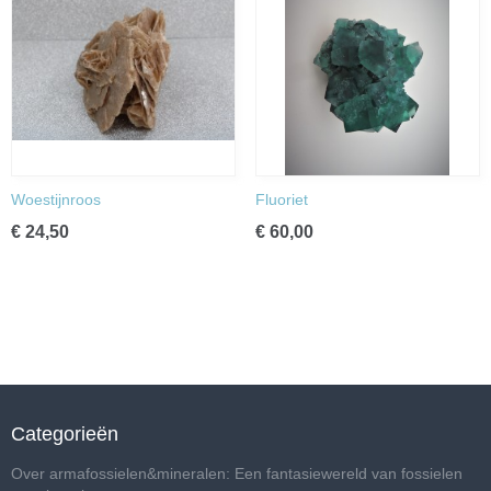
Woestijnroos
Fluoriet
€ 24,50
€ 60,00
Categorieën
Over armafossielen&mineralen: Een fantasiewereld van fossielen