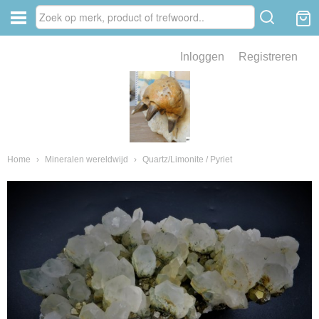
Inloggen
Registreren
ve zin .
eld van fossielen en mineralen
ssielen en mineralen
Home
›
Mineralen wereldwijd
›
Quartz/Limonite / Pyriet
ienkaken