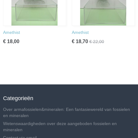
Amethist
Amethist
€ 18,00
€ 18,70
€ 22,00
Categorieën
Over armafossielen&mineralen: Een fantasiewereld van fossielen
en mineralen
Wetenswaardigheden over deze aangeboden fossielen en
mineralen
Contact via email .