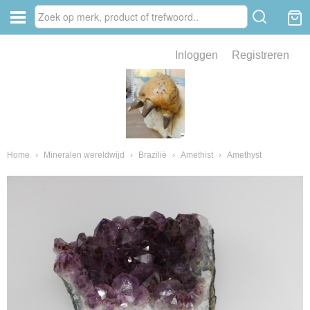
Inloggen
Registreren
ve zin .
eld van fossielen en mineralen
ssielen en mineralen
Home
›
Mineralen wereldwijd
›
Brazilië
›
Amethist
›
Amethyst
ienkaken