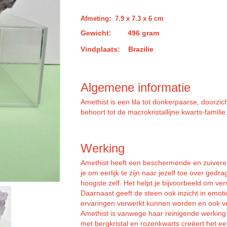
Afmeting: 7.9 x 7.3 x 6 cm
Gewicht:
496 gram
Vindplaats: Brazilie
Algemene informatie
Amethist is een lila tot donkerpaarse, doorzi
behoort tot de macrokristallijne kwarts-familie
Werking
Amethist heeft een beschermende en zuiverend
je om eerlijk te zijn naar jezelf toe over gedrag
hoogste zelf. Het helpt je bijvoorbeeld om v
Daarnaast geeft de steen ook inzicht in emoti
ervaringen verwerkt kunnen worden en ook ve
Amethist is vanwege haar reinigende werking
met bergkristal en rozenkwarts creëert het 