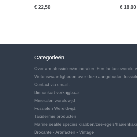
€ 22,50
€ 18,00
Categorieën
Over armafossielen&mineralen: Een fantasiewereld v
Wetenswaardigheden over deze aangeboden fossiel
Contact via email .
Binnenkort verkrijgbaar
Mineralen wereldwijd
Fossielen Wereldwijd.
Taxidermie producten
Marine sealife species krabben/zee-egels/haaienkak
Brocante - Artefacten - Vintage