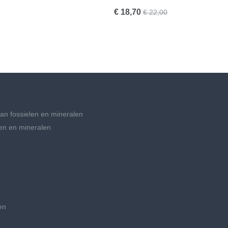
€ 18,70
€ 22,00
an fossielen en mineralen
en en mineralen
en