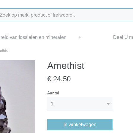
eld van fossielen en mineralen
+
Deel U me
thist
Amethist
€ 24,50
Aantal
In winkelwagen