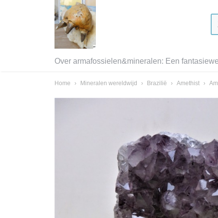
Over armafossielen&mineralen: Een fantasiewer
Home
›
Mineralen wereldwijd
›
Brazilië
›
Amethist
›
Ame