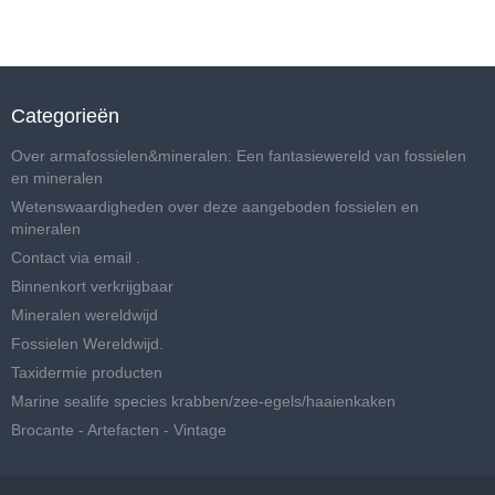
Categorieën
Over armafossielen&mineralen: Een fantasiewereld van fossielen
en mineralen
Wetenswaardigheden over deze aangeboden fossielen en
mineralen
Contact via email .
Binnenkort verkrijgbaar
Mineralen wereldwijd
Fossielen Wereldwijd.
Taxidermie producten
Marine sealife species krabben/zee-egels/haaienkaken
Brocante - Artefacten - Vintage