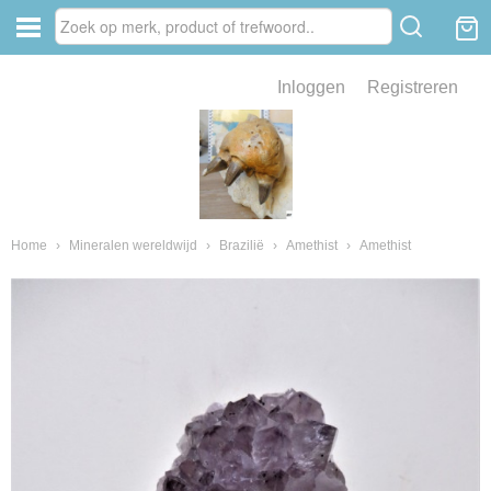
Inloggen
Registreren
ve zin .
eld van fossielen en mineralen
ssielen en mineralen
Home
›
Mineralen wereldwijd
›
Brazilië
›
Amethist
›
Amethist
ienkaken