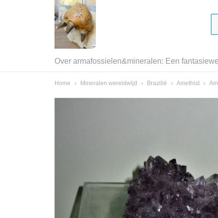
Over armafossielen&mineralen: Een fantasiewer
Home
›
Mineralen wereldwijd
›
Brazilië
›
Amethist
›
Ame