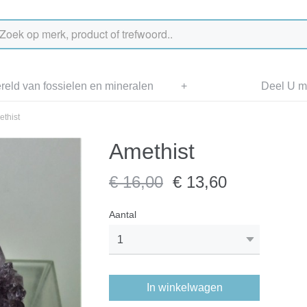
eld van fossielen en mineralen
+
Deel U me
thist
Amethist
€ 16,00
€ 13,60
Aantal
In winkelwagen