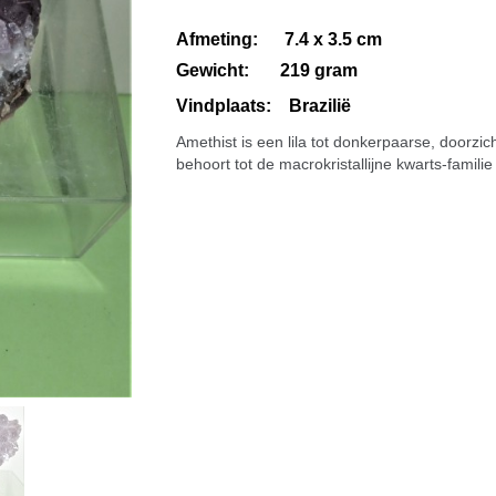
Afmeting: 7.4 x 3.5 cm
Gewicht: 219 gram
Vindplaats: Brazilië
Amethist is een lila tot donkerpaarse, doorzi
behoort tot de macrokristallijne kwarts-familie