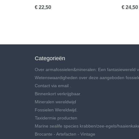
€ 22,50
€ 24,50
Categorieën
Over armafossielen&mineralen: Een fantasiewereld v
Wetenswaardigheden over deze aangeboden fossiel
Contact via email .
Binnenkort verkrijgbaar
Mineralen wereldwijd
Fossielen Wereldwijd.
Taxidermie producten
Marine sealife species krabben/zee-egels/haaienkak
Brocante - Artefacten - Vintage