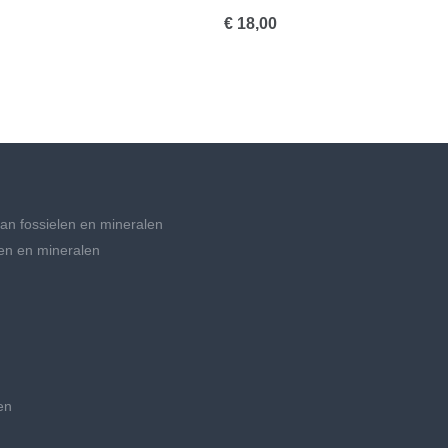
€ 18,00
an fossielen en mineralen
en en mineralen
en