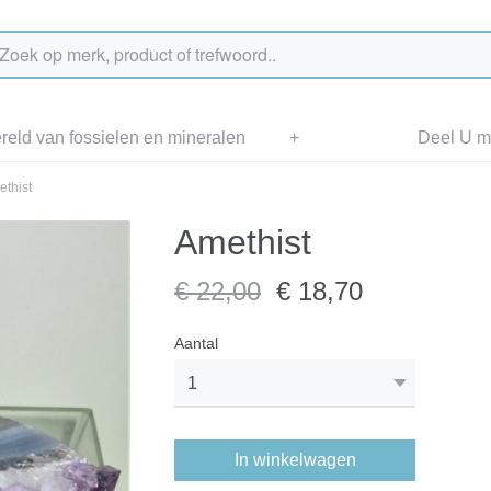
eld van fossielen en mineralen
+
Deel U me
thist
Amethist
€ 22,00
€ 18,70
Aantal
In winkelwagen