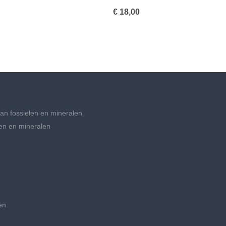
€ 18,00
an fossielen en mineralen
en en mineralen
en