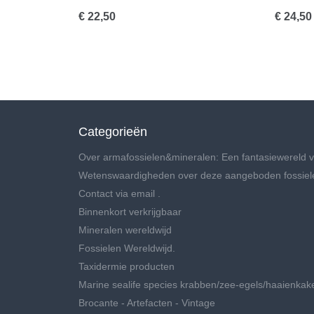
€ 22,50
€ 24,50
Categorieën
Over armafossielen&mineralen: Een fantasiewereld v
Wetenswaardigheden over deze aangeboden fossiel
Contact via email .
Binnenkort verkrijgbaar
Mineralen wereldwijd
Fossielen Wereldwijd.
Taxidermie producten
Marine sealife species krabben/zee-egels/haaienkak
Brocante - Artefacten - Vintage