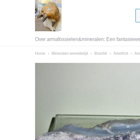
Over armafossielen&mineralen: Een fantasiewer
Home
›
Mineralen wereldwijd
›
Brazilië
›
Amethist
›
Ame