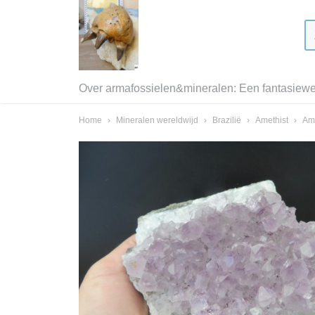
Over armafossielen&mineralen: Een fantasiewer
Home
›
Mineralen wereldwijd
›
Brazilië
›
Amethist
›
Ame