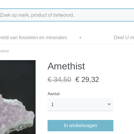
eld van fossielen en mineralen
+
Deel U me
thist
Amethist
€ 34,50
€ 29,32
Aantal
In winkelwagen