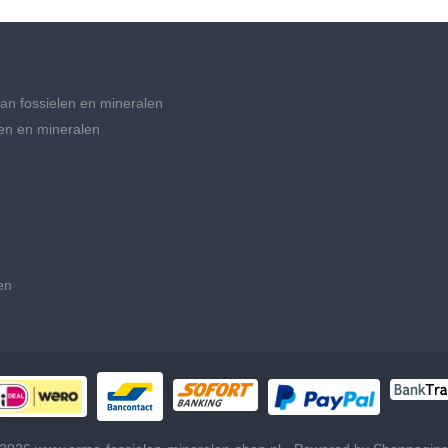
an fossielen en mineralen
en en mineralen
en