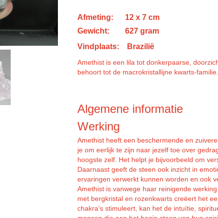
Afmeting: 12 x 7 cm
Gewicht: 627 gram
Vindplaats: Brazilië
Amethist is een lila tot donkerpaarse, doorzi
behoort tot de macrokristallijne kwarts-familie
Algemene informatie
Werking
Amethist heeft een beschermende en zuiverend
je om eerlijk te zijn naar jezelf toe over gedrag
hoogste zelf. Het helpt je bijvoorbeeld om v
Daarnaast geeft de steen ook inzicht in emoti
ervaringen verwerkt kunnen worden en ook ve
Amethist is vanwege haar reinigende werking
met bergkristal en rozenkwarts creëert het 
chakra’s stimuleert, kan het de intuïtie, spiri