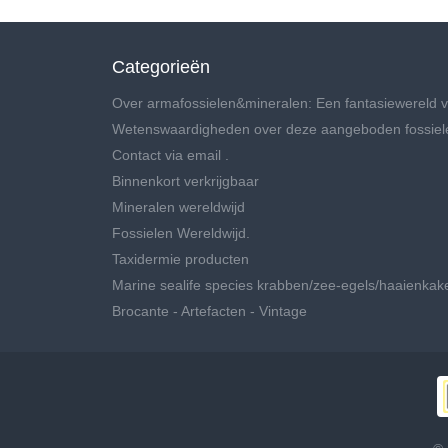
Categorieën
Over armafossielen&mineralen: Een fantasiewereld v
Wetenswaardigheden over deze aangeboden fossiel
Contact via email .
Binnenkort verkrijgbaar
Mineralen wereldwijd
Fossielen Wereldwijd.
Taxidermie producten
Marine sealife species krabben/zee-egels/haaienkak
Brocante - Artefacten - Vintage