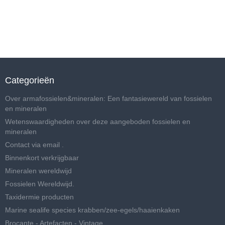
Categorieën
Over armafossielen&mineralen: Een fantasiewereld van fossielen
en mineralen
Wetenswaardigheden over deze aangeboden fossielen en
mineralen
Contact via email .
Binnenkort verkrijgbaar
Mineralen wereldwijd
Fossielen Wereldwijd.
Taxidermie producten
Marine sealife species krabben/zee-egels/haaienkaken
Brocante - Artefacten - Vintage