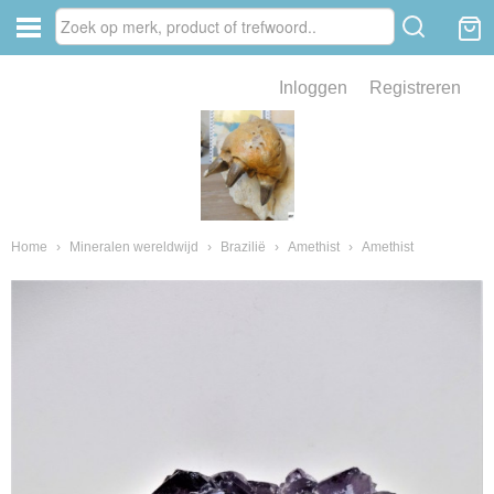
Inloggen
Registreren
ve zin .
eld van fossielen en mineralen
ssielen en mineralen
Home
›
Mineralen wereldwijd
›
Brazilië
›
Amethist
›
Amethist
ienkaken