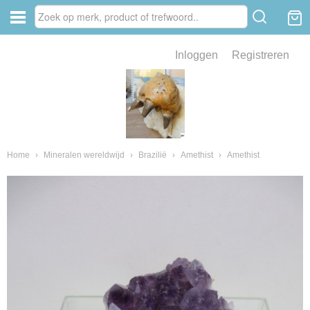
Inloggen
Registreren
ve zin .
eld van fossielen en mineralen
ssielen en mineralen
Home
›
Mineralen wereldwijd
›
Brazilië
›
Amethist
›
Amethist
ienkaken