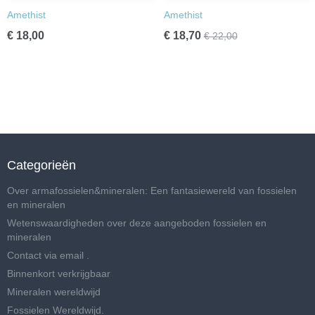
Amethist
Amethist
€ 18,00
€ 18,70
€ 22,00
Categorieën
Over armafossielen&mineralen: Een fantasiewereld van fossielen
en mineralen
Wetenswaardigheden over deze aangeboden fossielen en
mineralen
Contact via email .
Binnenkort verkrijgbaar
Mineralen wereldwijd
Fossielen Wereldwijd.