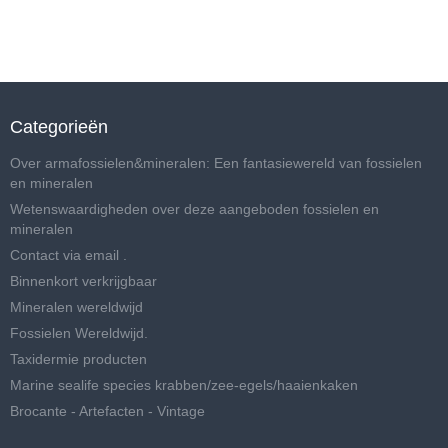
Categorieën
Over armafossielen&mineralen: Een fantasiewereld van fossielen
en mineralen
Wetenswaardigheden over deze aangeboden fossielen en
mineralen
Contact via email .
Binnenkort verkrijgbaar
Mineralen wereldwijd
Fossielen Wereldwijd.
Taxidermie producten
Marine sealife species krabben/zee-egels/haaienkaken
Brocante - Artefacten - Vintage