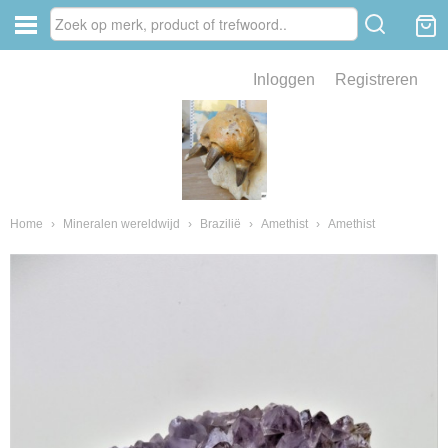
Inloggen
Registreren
ve zin .
eld van fossielen en mineralen
ssielen en mineralen
Home
›
Mineralen wereldwijd
›
Brazilië
›
Amethist
›
Amethist
ienkaken