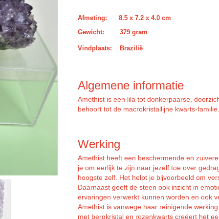
Afmeting: 8.5 x 7.2 x 4.0 cm
Gewicht:
379 gram
Vindplaats: Brazilië
Algemene informatie
Amethist is een lila tot donkerpaarse, doorzi
behoort tot de macrokristallijne kwarts-familie
Werking
Amethist heeft een beschermende en zuiverend
je om eerlijk te zijn naar jezelf toe over gedrag
hoogste zelf. Het helpt je bijvoorbeeld om v
Daarnaast geeft de steen ook inzicht in emoti
ervaringen verwerkt kunnen worden en ook ve
Amethist is vanwege haar reinigende werking
met bergkristal en rozenkwarts creëert het 