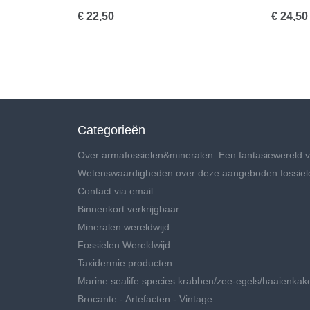
€ 22,50
€ 24,50
Categorieën
Over armafossielen&mineralen: Een fantasiewereld v
Wetenswaardigheden over deze aangeboden fossiel
Contact via email .
Binnenkort verkrijgbaar
Mineralen wereldwijd
Fossielen Wereldwijd.
Taxidermie producten
Marine sealife species krabben/zee-egels/haaienkak
Brocante - Artefacten - Vintage