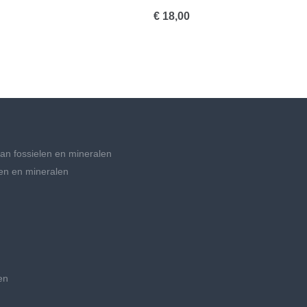
€ 18,00
an fossielen en mineralen
en en mineralen
en