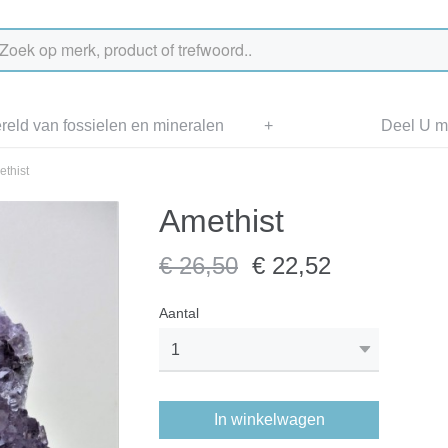
eld van fossielen en mineralen
+
Deel U me
thist
Amethist
€ 26,50
€ 22,52
Aantal
In winkelwagen