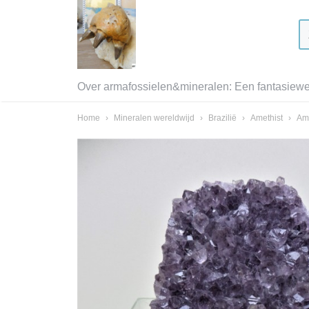
Over armafossielen&mineralen: Een fantasiewer
Home
›
Mineralen wereldwijd
›
Brazilië
›
Amethist
›
Ame