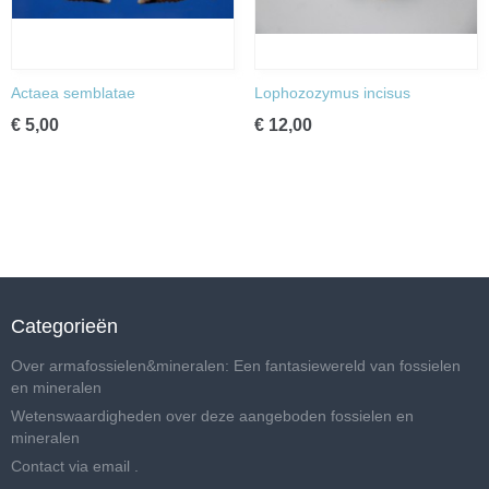
Actaea semblatae
Lophozozymus incisus
€ 5,00
€ 12,00
Categorieën
Over armafossielen&mineralen: Een fantasiewereld van fossielen
en mineralen
Wetenswaardigheden over deze aangeboden fossielen en
mineralen
Contact via email .