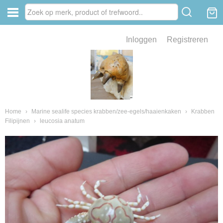
Inloggen
Registreren
ve zin .
eld van fossielen en mineralen
ssielen en mineralen
Home
›
Marine sealife species krabben/zee-egels/haaienkaken
›
Krabben
Filipijnen
›
leucosia anatum
ienkaken