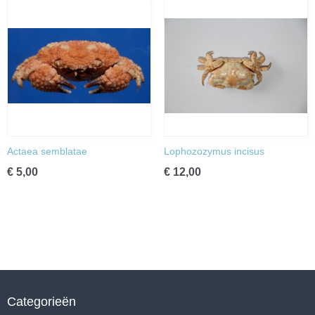
Actaea semblatae
Lophozozymus incisus
€ 5,00
€ 12,00
Categorieën