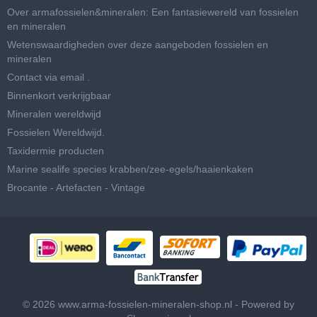
Over armafossielen&mineralen: Een fantasiewereld van fossielen
en mineralen
Wetenswaardigheden over deze aangeboden fossielen en
mineralen
Contact via email .
Binnenkort verkrijgbaar
Mineralen wereldwijd
Fossielen Wereldwijd.
Taxidermie producten
Marine sealife species krabben/zee-egels/haaienkaken
Brocante - Artefacten - Vintage
© 2026 www.arma-fossielen-mineralen-shop.nl - Powered by