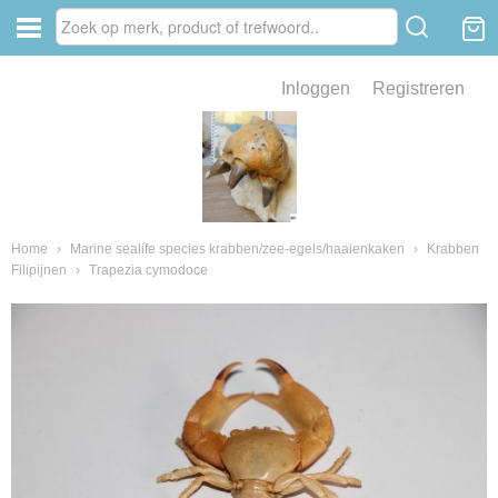
Inloggen
Registreren
ve zin .
eld van fossielen en mineralen
ssielen en mineralen
Home
›
Marine sealife species krabben/zee-egels/haaienkaken
›
Krabben
Filipijnen
›
Trapezia cymodoce
ienkaken