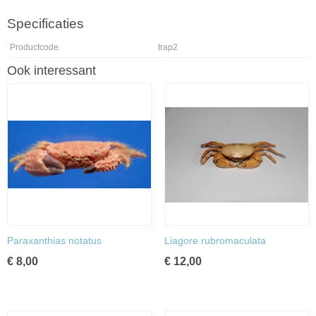
Specificaties
Productcode
trap2
Ook interessant
Paraxanthias notatus
Liagore rubromaculata
€ 8,00
€ 12,00