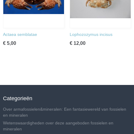
Actaea semblatae
Lophozozymus incisus
€ 5,00
€ 12,00
Categorieën
Over armafossielen&mineralen: Een fantasiewereld van fossielen
en mineralen
Wetenswaardigheden over deze aangeboden fossielen en
mineralen