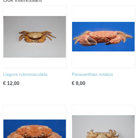
Ook interessant
Liagore rubromaculata
Paraxanthias notatus
€ 12,00
€ 8,00