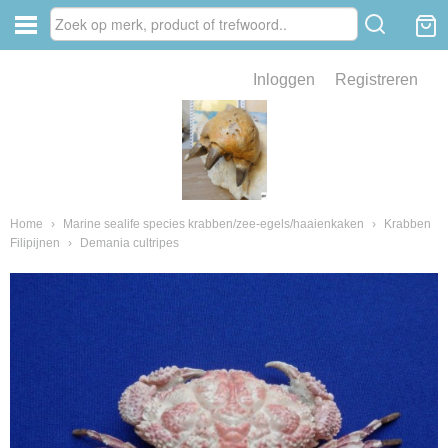
Inloggen
Registreren
ve zin .
eld van fossielen en mineralen
ssielen en mineralen
Home
›
Marine sealife species krabben/zee-egels/haaienkaken
›
Krabben
Filipijnen
›
Demania cultripes
ienkaken