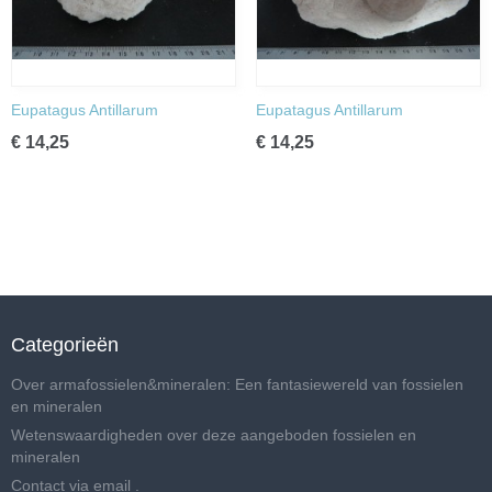
Eupatagus Antillarum
Eupatagus Antillarum
€ 14,25
€ 14,25
Categorieën
Over armafossielen&mineralen: Een fantasiewereld van fossielen
en mineralen
Wetenswaardigheden over deze aangeboden fossielen en
mineralen
Contact via email .