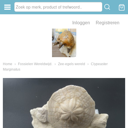
Inloggen
Registreren
ve zin .
eld van fossielen en mineralen
ssielen en mineralen
Home
›
Fossielen Wereldwijd.
›
Zee-egels wereld
›
Clypeaster
Marginatus
ienkaken