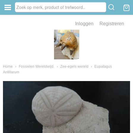
Inloggen
Registreren
ve zin .
eld van fossielen en mineralen
ssielen en mineralen
Home
›
Fossielen Wereldwijd.
›
Zee-egels wereld
›
Eupatagus
Antillarum
ienkaken