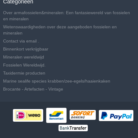
Categorieën
Over armafossielen&mineralen: Een fantasiewereld van fossielen
en mineralen
Wetenswaardigheden over deze aangeboden fossielen en
mineralen
Contact via email .
Binnenkort verkrijgbaar
Mineralen wereldwijd
Fossielen Wereldwijd.
Taxidermie producten
Marine sealife species krabben/zee-egels/haaienkaken
Brocante - Artefacten - Vintage