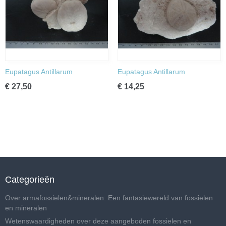
Eupatagus Antillarum
Eupatagus Antillarum
€ 27,50
€ 14,25
Categorieën
Over armafossielen&mineralen: Een fantasiewereld van fossielen
en mineralen
Wetenswaardigheden over deze aangeboden fossielen en