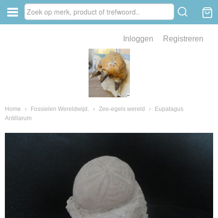
Inloggen
Registreren
ve zin .
eld van fossielen en mineralen
ssielen en mineralen
Home
›
Fossielen Wereldwijd.
›
Zee-egels wereld
›
Eupatagus
Antillarum
ienkaken