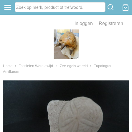
Inloggen
Registreren
ve zin .
eld van fossielen en mineralen
ssielen en mineralen
Home
›
Fossielen Wereldwijd.
›
Zee-egels wereld
›
Eupatagus
Antillarum
ienkaken