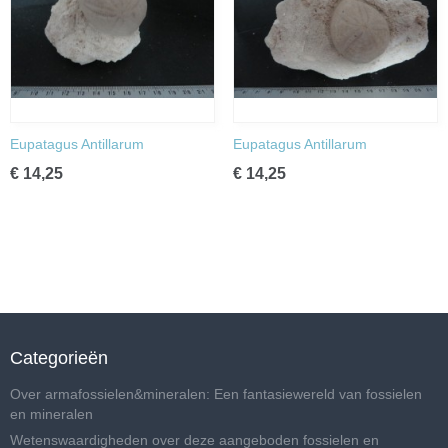
Eupatagus Antillarum
Eupatagus Antillarum
€ 14,25
€ 14,25
Categorieën
Over armafossielen&mineralen: Een fantasiewereld van fossielen
en mineralen
Wetenswaardigheden over deze aangeboden fossielen en