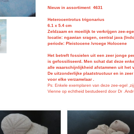
Nieuw in assortiment 4631
Heterocentrotus trigonarius
6.1 x 5.4 cm
Zeldzaam en moeilijk te verkrijgen zee-ege
l
ocatie: ngawian sragen, central java (Ind
periode: Pleistocene /vroege Holocene
Het betreft fossielen uit een zeer jonge p
is gefossiliseerd. Men schat dat deze enke
alle waarschijnlijkheid afstammen uit het 
De uitzonderlijke plaatstructuur en in zee
voor elke verzamelaar .
Ps: Enkele exemplaren van deze zee-egel ,zij
Vienne op echtheid bestudeerd door Dr .And