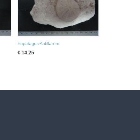
Eupatagus Antillarum
€ 14,25