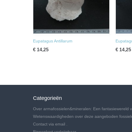
Eupatagus Antillarum
Eupatagu
€ 14,25
€ 14,25
Categorieën
Over armafossielen&mineralen: Een fantasiewereld v
Wetenswaardigheden over deze aangeboden fossiel
Contact via email .
Binnenkort verkrijgbaar