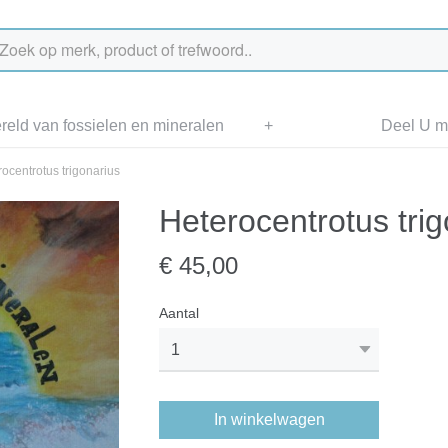
eld van fossielen en mineralen
+
Deel U me
ocentrotus trigonarius
Heterocentrotus trig
€ 45,00
Aantal
In winkelwagen