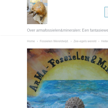
Over armafossielen&mineralen: Een fantasiewer
Home
›
Fossielen Wereldwijd.
›
Zee-egels wereld
›
Heter