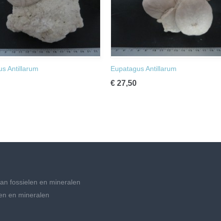
s Antillarum
Eupatagus Antillarum
€ 27,50
an fossielen en mineralen
en en mineralen