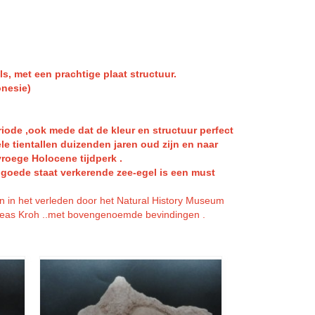
ls, met een prachtige plaat structuur.
onesie)
eriode ,ook mede dat de kleur en structuur perfect
le tientallen duizenden jaren oud zijn en naar
vroege Holocene tijdperk .
r goede staat verkerende zee-egel is een must
n in het verleden door het Natural History Museum
reas Kroh ..met bovengenoemde bevindingen .