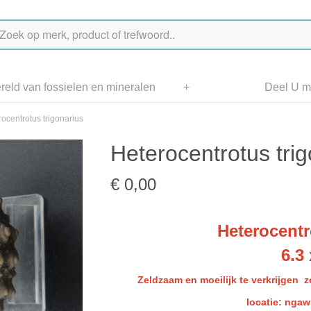
eld van fossielen en mineralen
+
Deel U me
ocentrotus trigonarius
Heterocentrotus trig
€ 0,00
Heterocentr
6.3
Zeldzaam en moeilijk te verkrijgen z
l
ocatie: ngaw