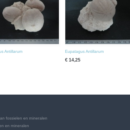
s Antillarum
Eupatagus Antillarum
€ 14,25
an fossielen en mineralen
en en mineralen