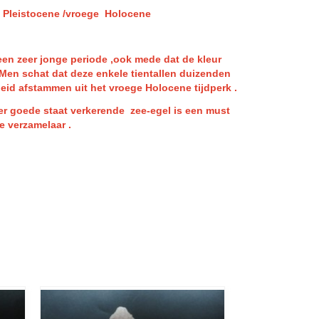
cene /vroege Holocene
 een zeer jonge periode ,ook mede dat de kleur
 Men schat dat deze enkele tientallen duizenden
heid afstammen uit het vroege Holocene tijdperk .
eer goede staat verkerende zee-egel is een must
e verzamelaar .