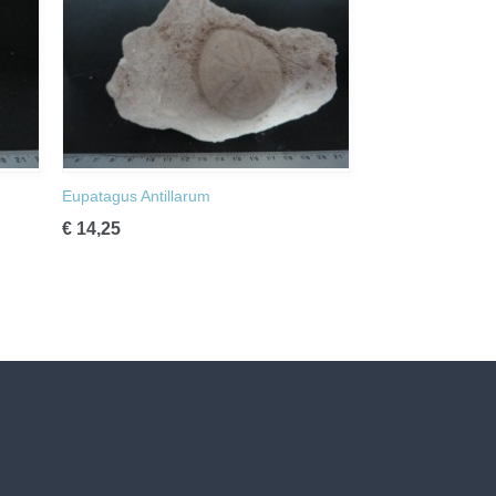
Eupatagus Antillarum
€ 14,25