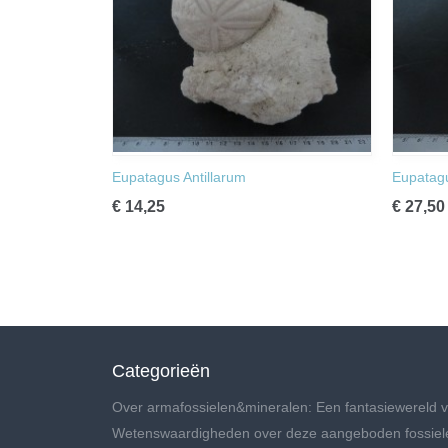
Eupatagus Antillarum
Eupatagu
€ 14,25
€ 27,50
Categorieën
Over armafossielen&mineralen: Een fantasiewereld v
Wetenswaardigheden over deze aangeboden fossiel