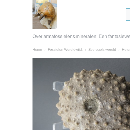
Over armafossielen&mineralen: Een fantasiewer
Home
›
Fossielen Wereldwijd.
›
Zee-egels wereld
›
Heter