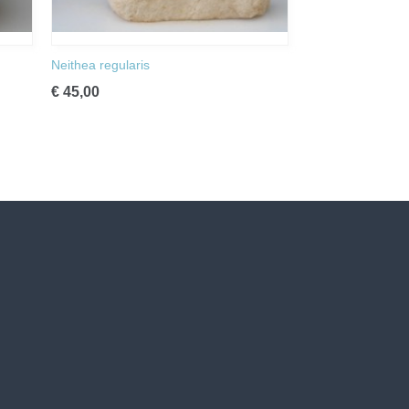
Neithea regularis
€ 45,00