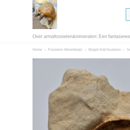
Over armafossielen&mineralen: Een fantasiewer
Home
›
Fossielen Wereldwijd.
›
België Krijt-fossielen
›
S