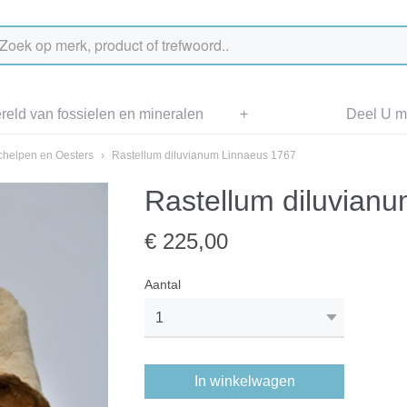
eld van fossielen en mineralen
+
Deel U me
chelpen en Oesters
›
Rastellum diluvianum Linnaeus 1767
Rastellum diluvian
€ 225,00
Aantal
In winkelwagen