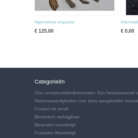
Agerostrea ungulata
Informat
€ 125,00
€ 0,00
Categorieën
Over armafossielen&mineralen: Een fantasiewereld v
Wetenswaardigheden over deze aangeboden fossiel
Contact via email .
Binnenkort verkrijgbaar
Mineralen wereldwijd
Fossielen Wereldwijd.