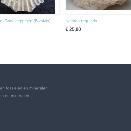
ie: Tweekleppigen (Bivalvia)
Neithea regularis
€ 25,00
an fossielen en mineralen
en en mineralen