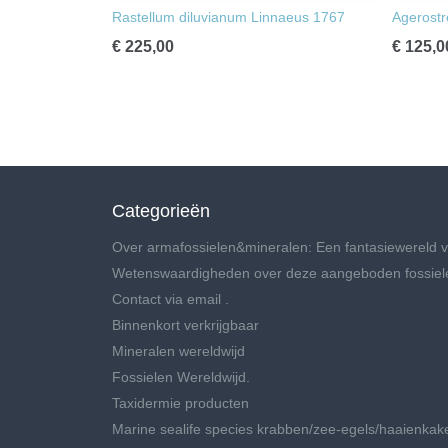
Rastellum diluvianum Linnaeus 1767
Agerostr
€ 225,00
€ 125,0
Categorieën
Over armafossielen&mineralen: Een fantasiewereld v
Wetenswaardigheden over deze aangeboden fossiel
Contact via email .
Binnenkort verkrijgbaar
Mineralen wereldwijd
Fossielen Wereldwijd.
Taxidermie producten
Marine sealife species krabben/zee-egels/haaienkak