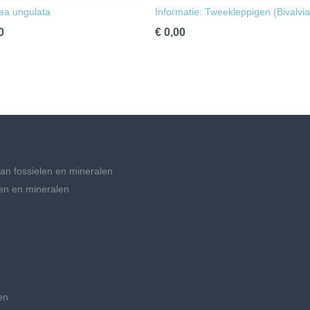
ea ungulata
Informatie: Tweekleppigen (Bivalvia
0
€ 0,00
an fossielen en mineralen
en en mineralen
en