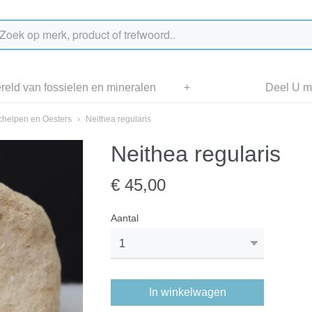
eld van fossielen en mineralen
+
Deel U me
chelpen en Oesters
›
Neithea regularis
Neithea regularis
€ 45,00
Aantal
In winkelwagen