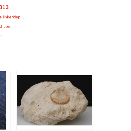
813
linkerklep ..
chtien.
..