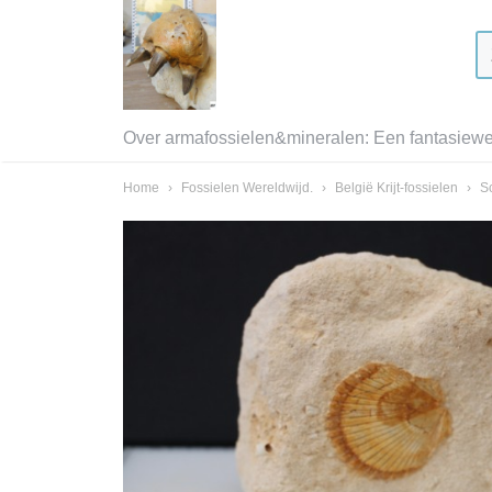
Over armafossielen&mineralen: Een fantasiewer
Home
›
Fossielen Wereldwijd.
›
België Krijt-fossielen
›
S