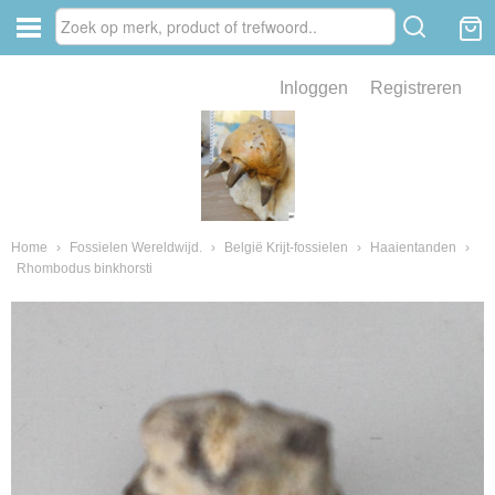
Inloggen
Registreren
ve zin .
eld van fossielen en mineralen
ssielen en mineralen
Home
›
Fossielen Wereldwijd.
›
België Krijt-fossielen
›
Haaientanden
›
Rhombodus binkhorsti
ienkaken