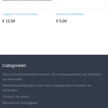
Liagore rubromaculata
Actaea semblatae
€ 12,00
€ 5,00
Categorieën
Over armafossielen&mineralen: Een fantasiewereld van fossielen
en mineralen
Wetenswaardigheden over deze aangeboden fossielen en
mineralen
Contact via email .
Binnenkort verkrijgbaar