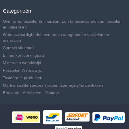
Categorieën
Over armafossielen&mineralen: Een fantasiewereld van fossielen
en mineralen
Wetenswaardigheden over deze aangeboden fossielen en
mineralen
Contact via email .
Binnenkort verkrijgbaar
Mineralen wereldwijd
Fossielen Wereldwijd.
Taxidermie producten
Marine sealife species krabben/zee-egels/haaienkaken
Brocante - Artefacten - Vintage