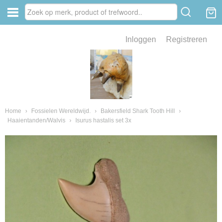
Inloggen
Registreren
ve zin .
eld van fossielen en mineralen
ssielen en mineralen
Home
›
Fossielen Wereldwijd.
›
Bakersfield Shark Tooth Hill
›
Haaientanden/Walvis
›
Isurus hastalis set 3x
ienkaken