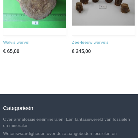
Walvis wervel
Zee-leeuw wervels
€ 65,00
€ 245,00
Categorieën
Over armafossielen&mineralen: Een fantasiewereld van fossielen
en mineralen
Wetenswaardigheden over deze aangeboden fossielen en