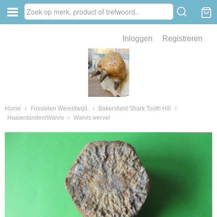
Inloggen
Registreren
ve zin .
eld van fossielen en mineralen
ssielen en mineralen
Home
›
Fossielen Wereldwijd.
›
Bakersfield Shark Tooth Hill
›
Haaientanden/Walvis
›
Walvis wervel
ienkaken