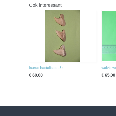
Ook interessant
Isurus hastalis set 3x
walvis w
€ 60,00
€ 65,00