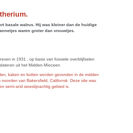
therium.
rt basale walrus.
Hij was kleiner dan de huidige
nnetjes waren groter dan vrouwtjes.
ven in 1931 , op basis van fossiele overblijfselen
e dateren uit het Midden-Mioceen.
en, kaken en botten worden gevonden in de midden
n noorden van Bakersfield, Californië. Deze site was
n semi-arid woestijnachtig gebied is.