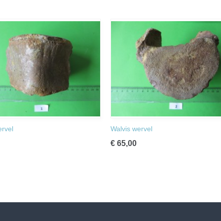
ervel
Walvis wervel
€ 65,00