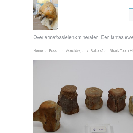
Over armafossielen&mineralen: Een fantasiewer
Home
›
Fossielen Wereldwijd.
›
Bakersfield Shark Tooth Hi