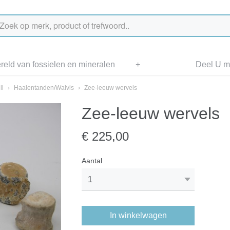
eld van fossielen en mineralen
+
Deel U me
ll
›
Haaientanden/Walvis
›
Zee-leeuw wervels
Zee-leeuw wervels
€ 225,00
Aantal
In winkelwagen