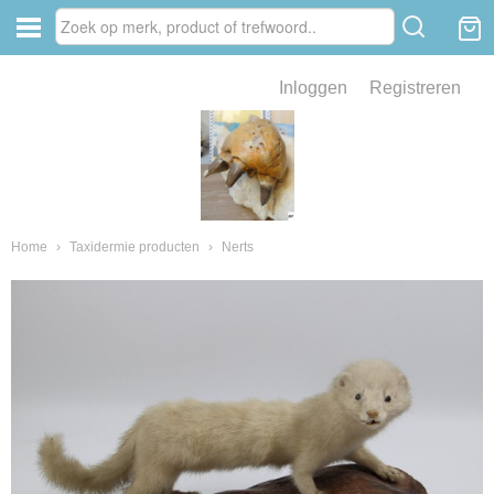
Inloggen
Registreren
ve zin .
eld van fossielen en mineralen
ssielen en mineralen
Home
›
Taxidermie producten
›
Nerts
ienkaken