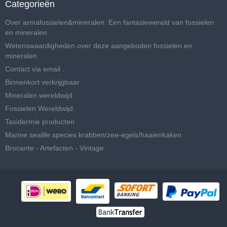
Categorieën
Over armafossielen&mineralen: Een fantasiewereld van fossielen
en mineralen
Wetenswaardigheden over deze aangeboden fossielen en
mineralen
Contact via email .
Binnenkort verkrijgbaar
Mineralen wereldwijd
Fossielen Wereldwijd.
Taxidermie producten
Marine sealife species krabben/zee-egels/haaienkaken
Brocante - Artefacten - Vintage