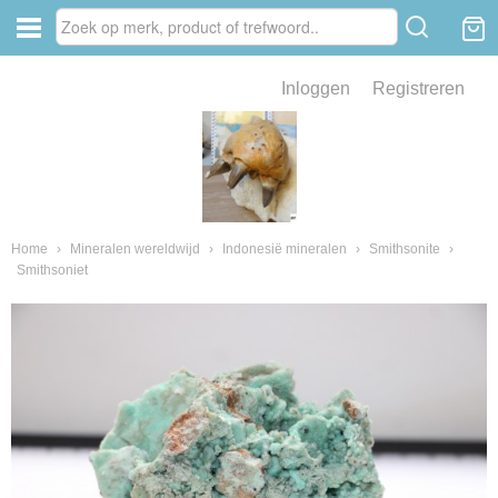
Inloggen
Registreren
ve zin .
eld van fossielen en mineralen
ssielen en mineralen
Home
›
Mineralen wereldwijd
›
Indonesië mineralen
›
Smithsonite
›
Smithsoniet
ienkaken