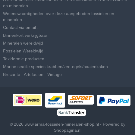
en mineralen
Wetenswaardigheden over deze aangeboden fossielen en
mineralen
Contact via email .
Binnenkort verkrijgbaar
Mineralen wereldwijd
Fossielen Wereldwijd.
Taxidermie producten
Marine sealife species krabben/zee-egels/haaienkaken
Brocante - Artefacten - Vintage
© 2026 www.arma-fossielen-mineralen-shop.nl - Powered by
Shoppagina.nl