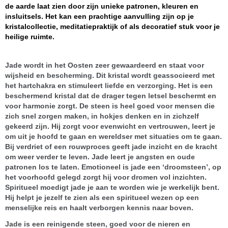
de aarde laat zien door zijn unieke patronen, kleuren en
insluitsels. Het kan een prachtige aanvulling zijn op je
kristalcollectie, meditatiepraktijk of als decoratief stuk voor je
heilige ruimte.
Jade wordt in het Oosten zeer gewaardeerd en staat voor
wijsheid en bescherming. Dit kristal wordt geassocieerd met
het hartchakra en stimuleert liefde en verzorging. Het is een
beschermend kristal dat de drager tegen letsel beschermt en
voor harmonie zorgt. De steen is heel goed voor mensen die
zich snel zorgen maken, in hokjes denken en in zichzelf
gekeerd zijn. Hij zorgt voor evenwicht en vertrouwen, leert je
om uit je hoofd te gaan en wereldser met situaties om te gaan.
Bij verdriet of een rouwproces geeft jade inzicht en de kracht
om weer verder te leven. Jade leert je angsten en oude
patronen los te laten. Emotioneel is jade een ‘droomsteen’, op
het voorhoofd gelegd zorgt hij voor dromen vol inzichten.
Spiritueel moedigt jade je aan te worden wie je werkelijk bent.
Hij helpt je jezelf te zien als een spiritueel wezen op een
menselijke reis en haalt verborgen kennis naar boven.
Jade is een reinigende steen, goed voor de nieren en