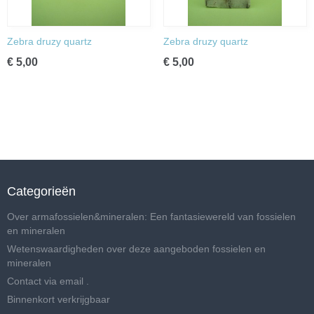
Zebra druzy quartz
Zebra druzy quartz
€ 5,00
€ 5,00
Categorieën
Over armafossielen&mineralen: Een fantasiewereld van fossielen
en mineralen
Wetenswaardigheden over deze aangeboden fossielen en
mineralen
Contact via email .
Binnenkort verkrijgbaar