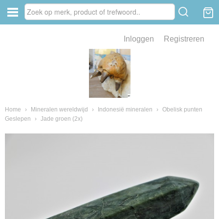
Inloggen
Registreren
ve zin .
eld van fossielen en mineralen
ssielen en mineralen
Home
›
Mineralen wereldwijd
›
Indonesië mineralen
›
Obelisk punten
Geslepen
›
Jade groen (2x)
ienkaken