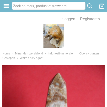
Inloggen
Registreren
ve zin .
eld van fossielen en mineralen
ssielen en mineralen
Home
›
Mineralen wereldwijd
›
Indonesië mineralen
›
Obelisk punten
Geslepen
›
White druzy agaat
ienkaken