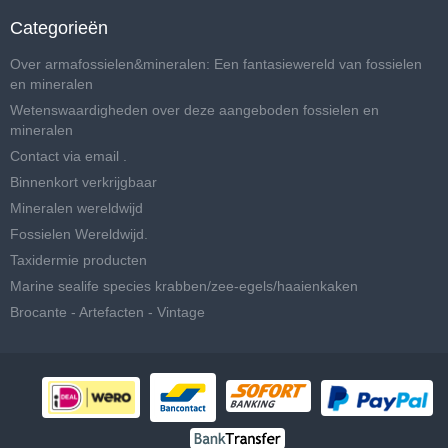
Categorieën
Over armafossielen&mineralen: Een fantasiewereld van fossielen
en mineralen
Wetenswaardigheden over deze aangeboden fossielen en
mineralen
Contact via email .
Binnenkort verkrijgbaar
Mineralen wereldwijd
Fossielen Wereldwijd.
Taxidermie producten
Marine sealife species krabben/zee-egels/haaienkaken
Brocante - Artefacten - Vintage