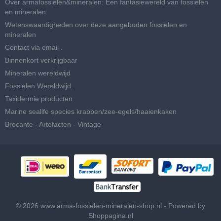
Over armafossielen&mineralen: Een fantasiewereld van fossielen
en mineralen
Wetenswaardigheden over deze aangeboden fossielen en
mineralen
Contact via email .
Binnenkort verkrijgbaar
Mineralen wereldwijd
Fossielen Wereldwijd.
Taxidermie producten
Marine sealife species krabben/zee-egels/haaienkaken
Brocante - Artefacten - Vintage
© 2026 www.arma-fossielen-mineralen-shop.nl - Powered by
Shoppagina.nl