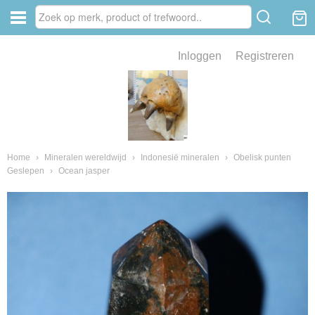
Inloggen
Registreren
ve zin .
eld van fossielen en mineralen
ssielen en mineralen
Home
›
Mineralen wereldwijd
›
Indonesië mineralen
›
Obelisk punten
Geslepen
›
Ocean jasper
ienkaken