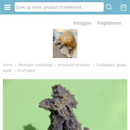
Inloggen
Registreren
ve zin .
eld van fossielen en mineralen
ssielen en mineralen
Home
›
Mineralen wereldwijd
›
Indonesië mineralen
›
Druifagaten -grape
agate
›
Druif agaat
ienkaken