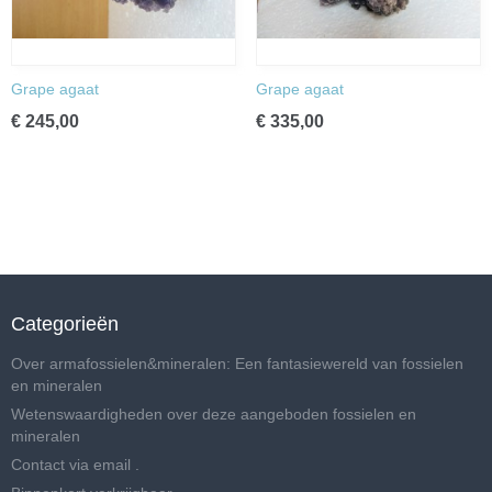
Grape agaat
Grape agaat
€ 245,00
€ 335,00
Categorieën
Over armafossielen&mineralen: Een fantasiewereld van fossielen
en mineralen
Wetenswaardigheden over deze aangeboden fossielen en
mineralen
Contact via email .