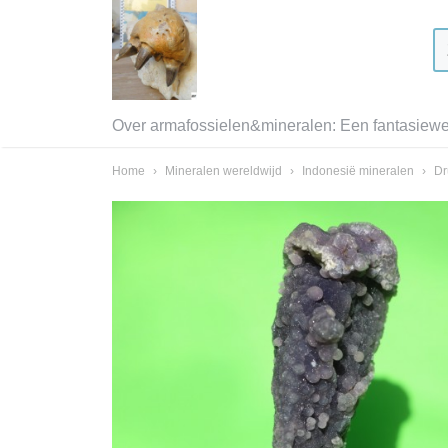
Over armafossielen&mineralen: Een fantasiewer
Home
›
Mineralen wereldwijd
›
Indonesië mineralen
›
Dr