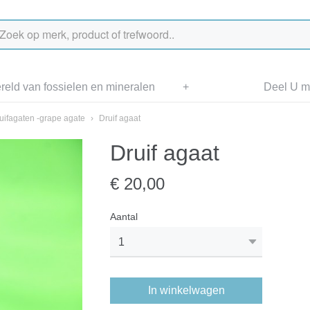
eld van fossielen en mineralen
+
Deel U me
uifagaten -grape agate
›
Druif agaat
Druif agaat
€ 20,00
Aantal
In winkelwagen