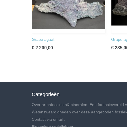
Grape agaat
Grape a
€ 2.200,00
€ 285,0
Categorieën
Over armafossielen&mineralen: Een fantasiewereld v
Wetenswaardigheden over deze aangeboden fossiel
Contact via email .
Binnenkort verkrijgbaar