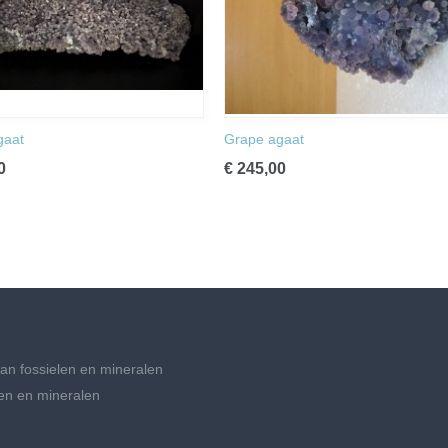
gaat
Grape agaat
0
€ 245,00
an fossielen en mineralen
en en mineralen