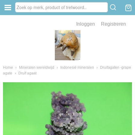
Inloggen
Registreren
ve zin .
eld van fossielen en mineralen
ssielen en mineralen
Home
›
Mineralen wereldwijd
›
Indonesië mineralen
›
Druifagaten -grape
agate
›
Druif agaat
ienkaken