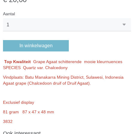
Aantal
In winkelwagen
Top Kwaliteit
Grape Agaat schitterende mooie kleurnuences
SPECIES Quartz var. Chalcedony
Vindplaats: Batu Manakarra Mining District, Sulawesi, Indonesia
Agaat grape (Chalcedoon druif of Druif Agaat).
Exclusief display
81 gram 87 x 47 x 48 mm
3832
Ook interessant