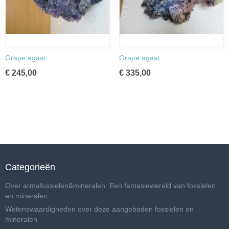
Grape agaat
Grape agaat
€ 245,00
€ 335,00
Categorieën
Over armafossielen&mineralen: Een fantasiewereld van fossielen
en mineralen
Wetenswaardigheden over deze aangeboden fossielen en
mineralen