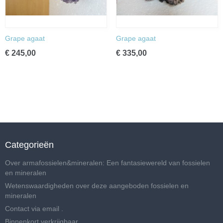
Grape agaat
Grape agaat
€ 245,00
€ 335,00
Categorieën
Over armafossielen&mineralen: Een fantasiewereld van fossielen
en mineralen
Wetenswaardigheden over deze aangeboden fossielen en
mineralen
Contact via email .
Binnenkort verkrijgbaar