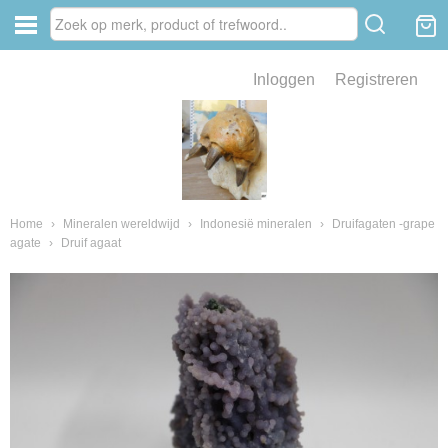
Inloggen
Registreren
ve zin .
eld van fossielen en mineralen
ssielen en mineralen
Home
›
Mineralen wereldwijd
›
Indonesië mineralen
›
Druifagaten -grape
agate
›
Druif agaat
ienkaken