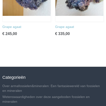
Grape agaat
Grape agaat
€ 245,00
€ 335,00
Categorieën
Over armafossielen&mineralen: Een fantasiewereld van fossielen
en mineralen
Wetenswaardigheden over deze aangeboden fossielen en
mineralen