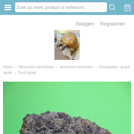
Inloggen
Registreren
ve zin .
eld van fossielen en mineralen
ssielen en mineralen
Home
›
Mineralen wereldwijd
›
Indonesië mineralen
›
Druifagaten -grape
agate
›
Druif agaat
ienkaken