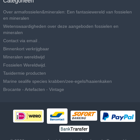
Categorieën
Over armafossielen&mineralen: Een fantasiewereld van fossielen
en mineralen
Wetenswaardigheden over deze aangeboden fossielen en
mineralen
Contact via email .
Binnenkort verkrijgbaar
Mineralen wereldwijd
Fossielen Wereldwijd.
Taxidermie producten
Marine sealife species krabben/zee-egels/haaienkaken
Brocante - Artefacten - Vintage