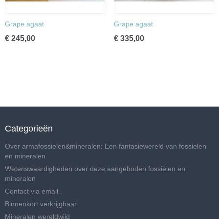
Grape agaat
Grape agaat
€ 245,00
€ 335,00
Categorieën
Over armafossielen&mineralen: Een fantasiewereld van fossielen
en mineralen
Wetenswaardigheden over deze aangeboden fossielen en
mineralen
Contact via email .
Binnenkort verkrijgbaar
Mineralen wereldwijd