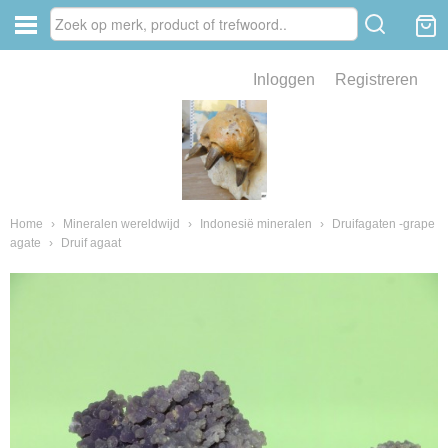
Inloggen
Registreren
ve zin .
eld van fossielen en mineralen
ssielen en mineralen
Home
›
Mineralen wereldwijd
›
Indonesië mineralen
›
Druifagaten -grape
agate
›
Druif agaat
ienkaken