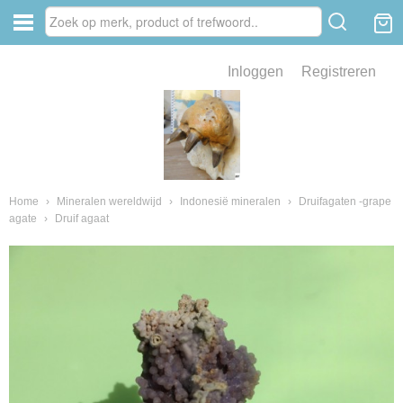
Inloggen
Registreren
ve zin .
eld van fossielen en mineralen
ssielen en mineralen
Home
›
Mineralen wereldwijd
›
Indonesië mineralen
›
Druifagaten -grape
agate
›
Druif agaat
ienkaken