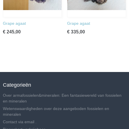
Grape agaat
Grape agaat
€ 245,00
€ 335,00
Categorieën
Over armafossielen&mineralen: Een fantasiewereld van fossielen
en mineralen
Wetenswaardigheden over deze aangeboden fossielen en
mineralen
Contact via email .