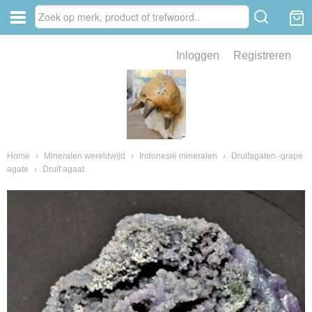
Inloggen
Registreren
ve zin .
eld van fossielen en mineralen
ssielen en mineralen
Home
›
Mineralen wereldwijd
›
Indonesië mineralen
›
Druifagaten -grape
agate
›
Druif agaat
ienkaken