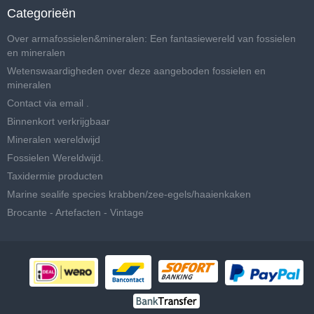
Categorieën
Over armafossielen&mineralen: Een fantasiewereld van fossielen
en mineralen
Wetenswaardigheden over deze aangeboden fossielen en
mineralen
Contact via email .
Binnenkort verkrijgbaar
Mineralen wereldwijd
Fossielen Wereldwijd.
Taxidermie producten
Marine sealife species krabben/zee-egels/haaienkaken
Brocante - Artefacten - Vintage