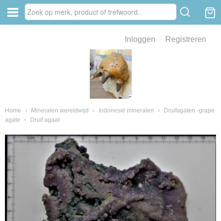
Inloggen
Registreren
ve zin .
eld van fossielen en mineralen
ssielen en mineralen
Home
›
Mineralen wereldwijd
›
Indonesië mineralen
›
Druifagaten -grape
agate
›
Druif agaat
ienkaken