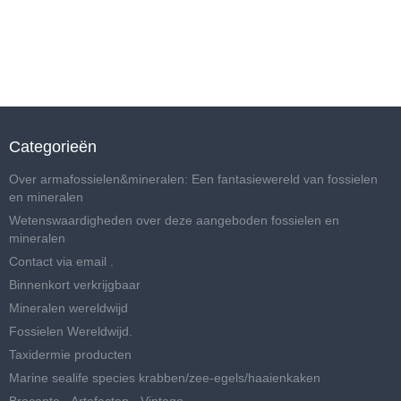
Categorieën
Over armafossielen&mineralen: Een fantasiewereld van fossielen
en mineralen
Wetenswaardigheden over deze aangeboden fossielen en
mineralen
Contact via email .
Binnenkort verkrijgbaar
Mineralen wereldwijd
Fossielen Wereldwijd.
Taxidermie producten
Marine sealife species krabben/zee-egels/haaienkaken