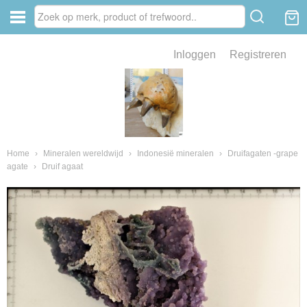
Inloggen
Registreren
ve zin .
eld van fossielen en mineralen
ssielen en mineralen
Home
›
Mineralen wereldwijd
›
Indonesië mineralen
›
Druifagaten -grape
agate
›
Druif agaat
ienkaken