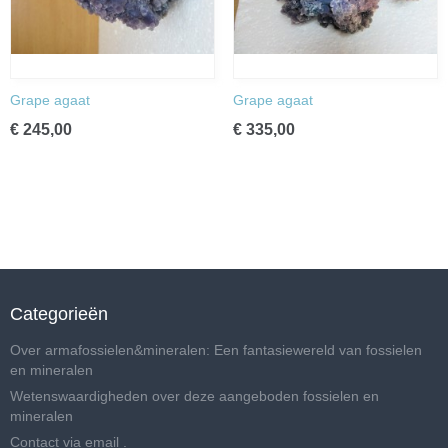
Grape agaat
Grape agaat
€ 245,00
€ 335,00
Categorieën
Over armafossielen&mineralen: Een fantasiewereld van fossielen
en mineralen
Wetenswaardigheden over deze aangeboden fossielen en
mineralen
Contact via email .