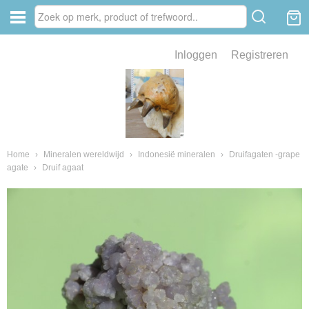
Inloggen
Registreren
ve zin .
eld van fossielen en mineralen
ssielen en mineralen
Home
›
Mineralen wereldwijd
›
Indonesië mineralen
›
Druifagaten -grape
agate
›
Druif agaat
ienkaken