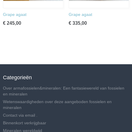
Grape agaat
Grape agaat
€ 245,00
€ 335,00
Categorieën
Over armafossielen&mineralen: Een fantasiewereld van fossielen
en mineralen
Wetenswaardigheden over deze aangeboden fossielen en
mineralen
Contact via email .
Binnenkort verkrijgbaar
Mineralen wereldwijd