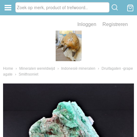
Inloggen
Registreren
ve zin .
eld van fossielen en mineralen
ssielen en mineralen
Home
›
Mineralen wereldwijd
›
Indonesië mineralen
›
Druifagaten -grape
agate
›
Smithsoniet
ienkaken