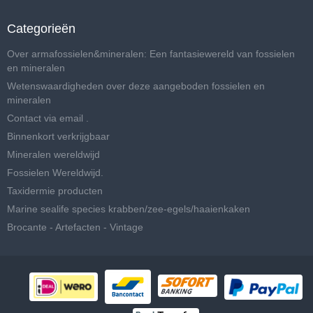
Categorieën
Over armafossielen&mineralen: Een fantasiewereld van fossielen
en mineralen
Wetenswaardigheden over deze aangeboden fossielen en
mineralen
Contact via email .
Binnenkort verkrijgbaar
Mineralen wereldwijd
Fossielen Wereldwijd.
Taxidermie producten
Marine sealife species krabben/zee-egels/haaienkaken
Brocante - Artefacten - Vintage