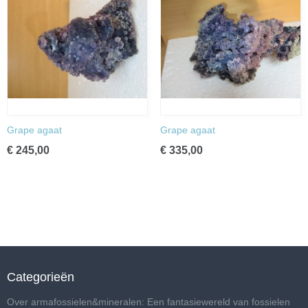
Grape agaat
Grape agaat
€ 245,00
€ 335,00
Categorieën
Over armafossielen&mineralen: Een fantasiewereld van fossielen