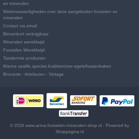
en mineralen
Wetenswaardigheden over deze aangeboden fossielen en
mineralen
Contact via email .
Binnenkort verkrijgbaar
Mineralen wereldwijd
Fossielen Wereldwijd.
Taxidermie producten
Marine sealife species krabben/zee-egels/haaienkaken
Brocante - Artefacten - Vintage
© 2026 www.arma-fossielen-mineralen-shop.nl - Powered by
Shoppagina.nl