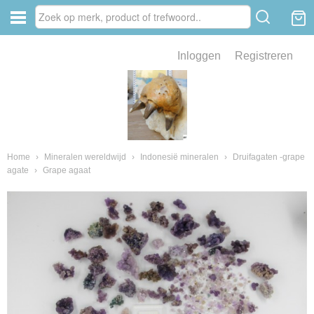
Inloggen
Registreren
ve zin .
eld van fossielen en mineralen
ssielen en mineralen
Home
›
Mineralen wereldwijd
›
Indonesië mineralen
›
Druifagaten -grape
agate
›
Grape agaat
ienkaken