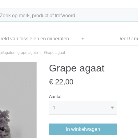
eld van fossielen en mineralen
+
Deel U me
uifagaten -grape agate
›
Grape agaat
Grape agaat
€ 22,00
Aantal
In winkelwagen