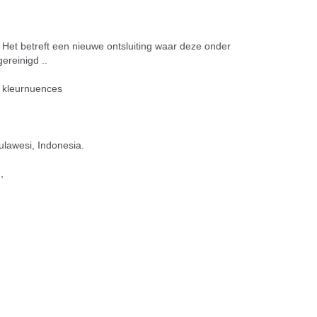
. Het betreft een nieuwe ontsluiting waar deze onder
reinigd ..
e kleurnuences
lawesi, Indonesia.
,