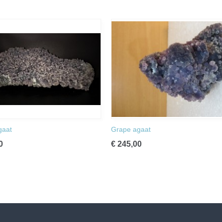
gaat
Grape agaat
0
€ 245,00