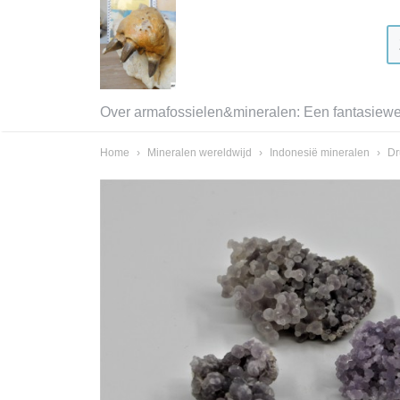
Over armafossielen&mineralen: Een fantasiewer
Home
›
Mineralen wereldwijd
›
Indonesië mineralen
›
Dr