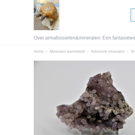
Over armafossielen&mineralen: Een fantasiewer
Home
›
Mineralen wereldwijd
›
Indonesië mineralen
›
Dr