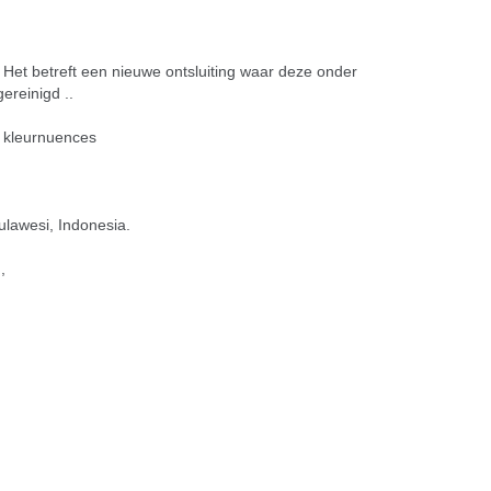
. Het betreft een nieuwe ontsluiting waar deze onder
reinigd ..
e kleurnuences
lawesi, Indonesia.
,