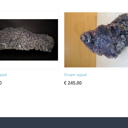
gaat
Grape agaat
0
€ 245,00