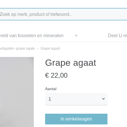
eld van fossielen en mineralen
+
Deel U me
uifagaten -grape agate
›
Grape agaat
Grape agaat
€ 22,00
Aantal
In winkelwagen