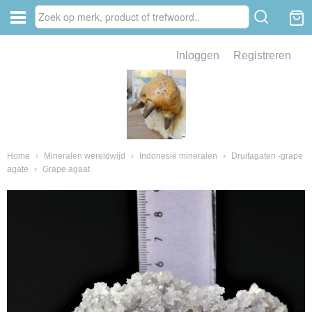
Inloggen
Registreren
ve zin .
eld van fossielen en mineralen
ssielen en mineralen
Home
›
Mineralen wereldwijd
›
Indonesië mineralen
›
Druifagaten -grape
agate
›
Grape agaat
ienkaken