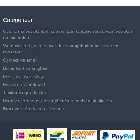
Categorieën
Over armafossielen&mineralen: Een fantasiewereld van fossielen
en mineralen
Wetenswaardigheden over deze aangeboden fossielen en
mineralen
Contact via email .
Binnenkort verkrijgbaar
Mineralen wereldwijd
Fossielen Wereldwijd.
Taxidermie producten
Marine sealife species krabben/zee-egels/haaienkaken
Brocante - Artefacten - Vintage