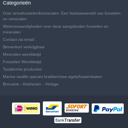
Categorieën
Over armafossielen&mineralen: Een fantasiewereld van fossielen
en mineralen
Wetenswaardigheden over deze aangeboden fossielen en
mineralen
Contact via email .
Binnenkort verkrijgbaar
Mineralen wereldwijd
Fossielen Wereldwijd.
Taxidermie producten
Marine sealife species krabben/zee-egels/haaienkaken
Brocante - Artefacten - Vintage