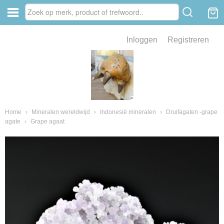
Inloggen
Registreren
ve zin .
eld van fossielen en mineralen
ssielen en mineralen
Home
›
Mineralen wereldwijd
›
Indonesië mineralen
›
Druifagaten -grape
agate
›
Grape agaat
ienkaken