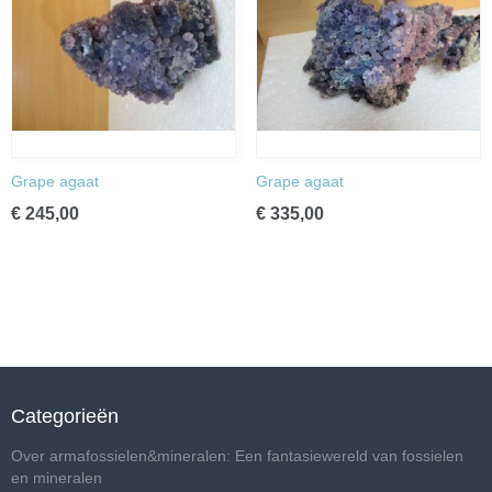
Grape agaat
Grape agaat
€ 245,00
€ 335,00
Categorieën
Over armafossielen&mineralen: Een fantasiewereld van fossielen
en mineralen