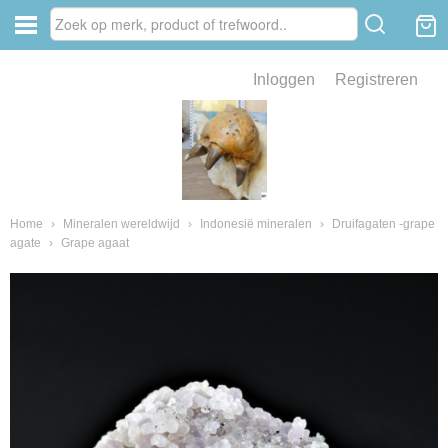
Inloggen
Registreren
ve zin .
eld van fossielen en mineralen
ssielen en mineralen
Home
›
Mineralen wereldwijd
›
Indonesië mineralen
›
Druifagaten -grape
agate
›
Grape agaat
ienkaken